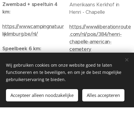
Zwembad + speeltuin 4
Amerikaans Kerkhof in
km:
Henri - Chapelle
https://www.campingnatuur
https://www.liberationroute
lijklimburg.be/nl/
.com/nl/pois/384/henri-
chapelle-american-
Speelbeek 6 km:
cemetery
https://www.natuurpunt.be
Musea in Nederland:
Wij gebruiken cookies om onze website goed te laten
/nieuws/natuurpunt-opent-
functioneren en te beveiligen, en om je de best mogelijke
speelbeek-voeren-
Amerikaans Kerkhof in
gebruikerservaring te bieden.
20210712
Margraten
Accepteer alleen noodzakelijke
Alles accepteren
Speelbossen en
https://www.liberationroute
speelboomgaard:
.com/nl/pois/154/margrate
n-the-netherlands-
https://www.voerstreek.be
american-cemetery-and-
/ontspannen/sport-
memorial