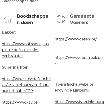
Boodschappen doen
Boodschappe
Gemeente
n doen
Voeren:
Bakker:
https://www.voeren.be/
https://www.patisseriejean
pierre.be/points-de-
vente/aubel
https://www.voerstreek.be
/
Supermarkten:
https://winkels.carrefour.be
Toeristische website
/nl/s/carrefour/carrefour-
Provincie Limburg:
market-aubel/719
https://www.visitzuidlimburg
https://www.okay.be