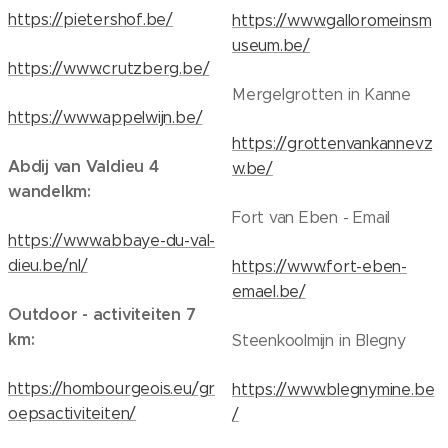
https://pietershof.be/
https://www.galloromeinsm
useum.be/
https://www.crutzberg.be/
Mergelgrotten in Kanne
https://www.appelwijn.be/
https://grottenvankannevz
Abdij van Valdieu 4
w.be/
wandelkm:
Fort van Eben - Email
https://www.abbaye-du-val-
dieu.be/nl/
https://www.fort-eben-
emael.be/
Outdoor - activiteiten 7
km:
Steenkoolmijn in Blegny
https://hombourgeois.eu/gr
https://www.blegnymine.be
oepsactiviteiten/
/