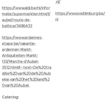
.nl/
https://www.aldi.be/nl/infor
https://www.visitlimburg.be/
matie/supermarkten.html/l/
nl
aubel/route-de-
battice/3486433
https://www.ardennes-
etape.be/vakantie-
ardennen-Markt-
Antiquiteiten-Markt-
133/Marche-d'Aubel-
3512.html#:~:text=De%20tra
ditie%20van%20de%20Aub
else,van%20het%20land%2
0van%20Aubel.
Catering: