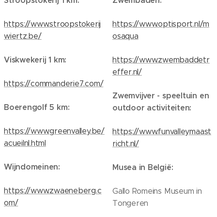
Stroopstokerij 1 km:
Zwembaden:
https://www.stroopstokerij
https://www.optisport.nl/m
wiertz.be/
osaqua
Viskwekerij 1 km:
https://www.zwembaddetr
effer.nl/
https://commanderie7.com/
Zw
emvijver - speeltuin en
Boerengolf 5 km:
outdoor activiteiten:
https://www.greenvalley.be/
https://www.funvalleymaast
acueilnl.html
richt.nl/
Wijndomeinen:
Musea in België:
https://www.zwaeneberg.c
Gallo Romeins Museum in
om/
Tongeren